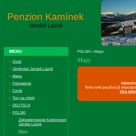
Penzion Kamínek
Janské Lázně
POLSKI
»
Mapy
Mapy
Úvod
Ubytování Janské Lázně
Mapa
Fotogalerie
Ceník
Tipy na výlety
DEUTSCH
POLSKI
Zakwaterowanie Karkonosze
Janske Lazne
Mapy