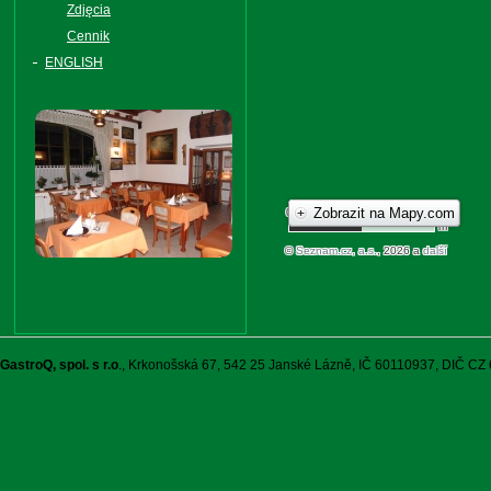
Zdjęcia
Cennik
ENGLISH
GastroQ, spol. s r.o
., Krkonošská 67, 542 25 Janské Lázně, IČ 60110937, DIČ C